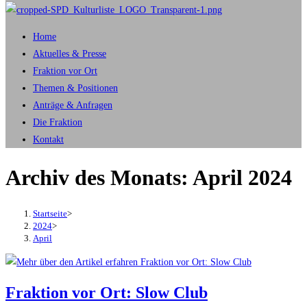
Home
Aktuelles & Presse
Fraktion vor Ort
Themen & Positionen
Anträge & Anfragen
Die Fraktion
Kontakt
Archiv des Monats: April 2024
Startseite
>
2024
>
April
Fraktion vor Ort: Slow Club